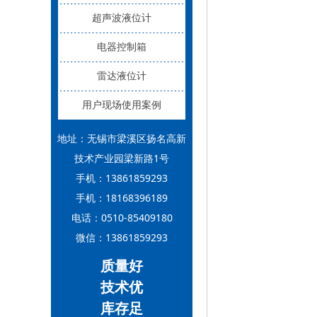
超声波液位计
电器控制箱
雷达液位计
用户现场使用案例
地址：无锡市梁溪区扬名高新
技术产业园梁新路1号
手机：13861859293
手机：18168396189
电话：0510-85409180
微信：13861859293
质量好
技术优
库存足