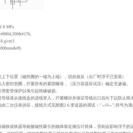
1.6 MPa
804;200&#176;
8 g/cm3
 800mm&#9;
注意上下位置（磁性圈的一端为上端），切勿放反（出厂时浮子已安装）
忘加入密封垫圈，拧紧所有的紧固螺母，（压力容器应试压）确定无渗漏。
线应用套管保护以免引起绝缘破损。
线时导线请从接线盒的进线穿入，拧紧螺丝并保证导线出口后向下以防止雨
由二次仪表供应，接线方式见附图2.6.变送器的调试：“→O←”;符号为满度调
可有磁铁或铁器等能被磁性吸引的物体靠近液位计筒体，否则会影响浮子的