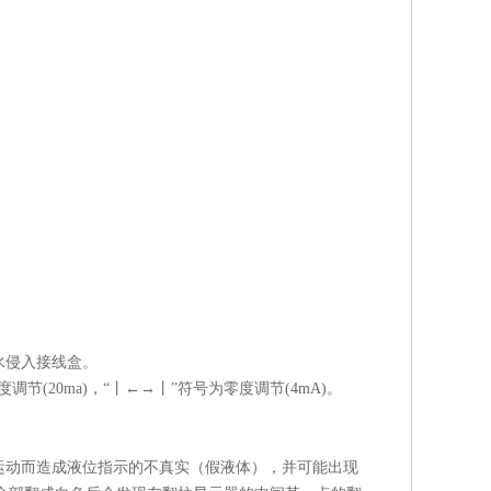
水侵入接线盒。
节(20ma)，“丨←→丨”符号为零度调节(4mA)。
运动而造成液位指示的不真实（假液体），并可能出现