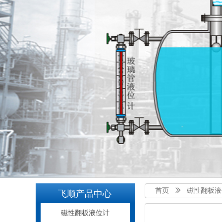
首页
ꅀ
磁性翻板液
飞顺产品中心
磁性翻板液位计
磁性翻板液位计