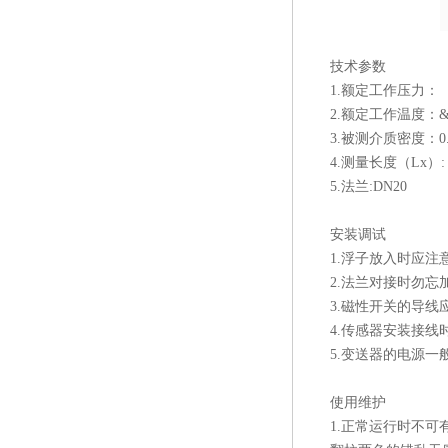
技术参数
1.额定工作压力： 
2.额定工作温度：&#8
3.被测介质密度：0.
4.测量长度（Lx）:
5.法兰:DN20
安装调试
1.浮子放入时应
2.法兰对接时勿
3.磁性开关的导
4.传感器安装接
5.变送器的电源一般
使用维护
1.正常运行时不