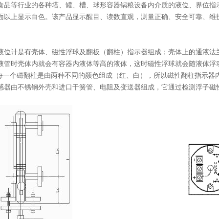
食品等行业的各种塔、罐、槽、球形容器锅粮设备内介质的液位、界位指
面以上显示白色。该产品显示醒目、读数直观，测量正确、安全可靠、维
液位计是有壳体、磁性浮球及翻板（翻柱）指示器组成；壳体上的通液法
液管时壳体内就会有容器内液体等高的液体，这时磁性浮球就会随液体浮
2;,因为每一个磁翻柱是由两种不同的颜色组成（红、白），所以磁性翻柱指
感器由不锈钢外壳和进口干簧管、电阻及变送器组成，它通过检测浮子磁